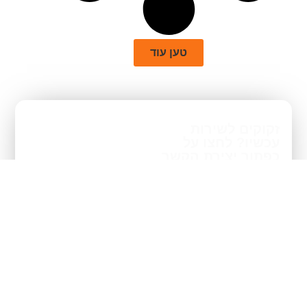
טען עוד
זקוקים לשירות
עכשיו? לחצו על
כפתור יצירת הקשר
או התקשרו אלינו –
ואנחנו כבר בדרך
אליכם.
שם
טלפון
אימייל