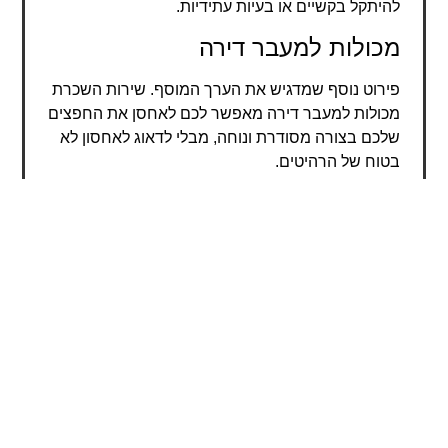
להיתקל בקשיים או בעיות עתידיות.
מכולות למעבר דירה
פירוט נוסף שמדגיש את הערך המוסף. שירות השכרת
מכולות למעבר דירה מאפשר לכם לאחסן את החפצים
שלכם בצורה מסודרת ונוחה, מבלי לדאוג לאחסון לא
בטוח של הרהיטים.
מכולות לאחסון חפצים וציוד
יתרון תחרותי ייחודי שהופך את השירות לבלעדי.
השכרת מכולות לאחסון ציוד חשוב או חפצים שמצרים
מקום בבית או בעסק, כך שתהיה לכם גישה נוחה
ומסודרת לכל מה שדרוש לכם.
שירות מותאם אישית לכל צורך
הרחבה על חלק ייחודי בשירות שמבדיל אותו
מהמתחרים. כל מכולה שאנחנו מספקים מותאמת
בדיוק לצרכים האישיים שלכם, כולל גדלים שונים כך