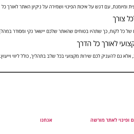
 ומיומנת, עם דגש על איכות הפינוי ושמירה על ניקיון האתר לאורך כל 
ל צורך
 של כל לקוח, כך שתהיו בטוחים שהאתר שלכם יישאר נקי ומסודר במהלך
קצועי לאורך כל הדרך
 אלא גם להעניק לכם שירות מקצועי בכל שלב בתהליך, כולל ליווי וייעוץ.
יום!
ם ופינוי לאתר מורשה
לטווח קצר או ארוך,
אנחנו
כאן כדי להציע לכם א
 מותאמת אישית, ייעוץ מקצועי, ולגלות איך נוכל לקדם אתכם קדימה.