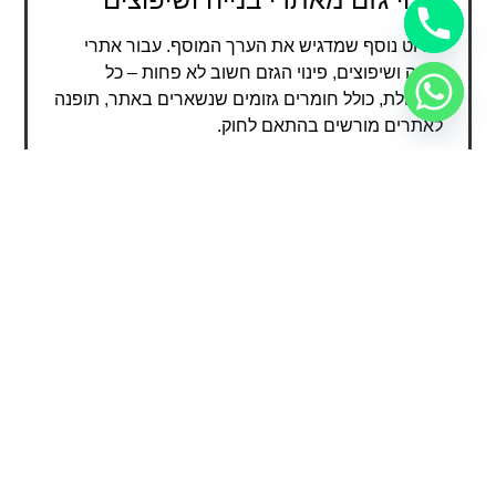
פירוט נוסף שמדגיש את הערך המוסף. עבור אתרי
בנייה ושיפוצים, פינוי הגזם חשוב לא פחות – כל
הפסולת, כולל חומרים גזומים שנשארים באתר, תופנה
לאתרים מורשים בהתאם לחוק.
טיפול בגזם ושימוש חוזר
יתרון תחרותי ייחודי שהופך את השירות לבלעדי. אנחנו
לא רק מפנים את הגזם, אלא גם דואגים לטפל בו, כך
שהוא יוכל להיות מנותב לשימוש חוזר או מיחזור. אנחנו
מסייעים ללקוחותינו לשמור על הסביבה ולהפוך את
הפסולת לחומר שמועיל.
שירות מותאם אישית לפינוי גזם
הרחבה על חלק ייחודי בשירות שמבדיל אותו
מהמתחרים. כל פינוי גזם מותאם לצרכים של הלקוח –
בין אם מדובר בפינוי גזם מצמחייה גינה פרטית או גזם
מתוך פרויקט בנייה גדול, אנחנו מציעים פתרונות