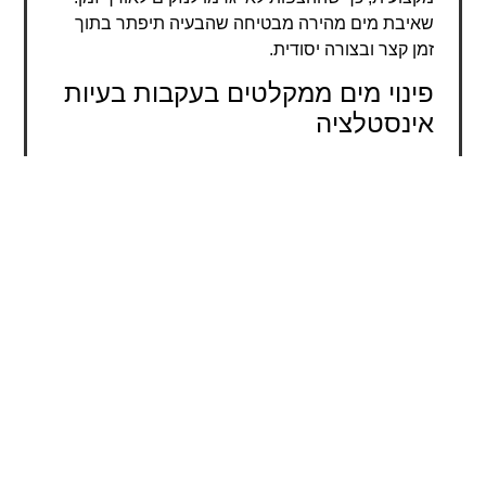
שאיבת מים מהירה מבטיחה שהבעיה תיפתר בתוך
זמן קצר ובצורה יסודית.
פינוי מים ממקלטים בעקבות בעיות
אינסטלציה
פירוט נוסף שמדגיש את הערך המוסף. לפעמים,
הצפות במקלטים נגרמות מבעיות אינסטלציה
שגורמות לנזילות פנימיות. אנחנו כאן כדי לשאוב את
המים במהרה ולהיות בטוחים שהבעיה תיפתר בצורה
מסודרת, תוך שמירה על הצנרת ופתרון לבעיה
שבסיסו. כל העבודה נעשית בליווי צמוד של
אינסטלטור מנוסה, כדי להבטיח שהבעיה תיפתר
במהירות וביעילות, וכדי למנוע תקלות עתידיות.
טיפול ופתרונות מקצועיים
להימנעות מבעיות עתידיות
יתרון תחרותי ייחודי שהופך את השירות לבלעדי. אנו